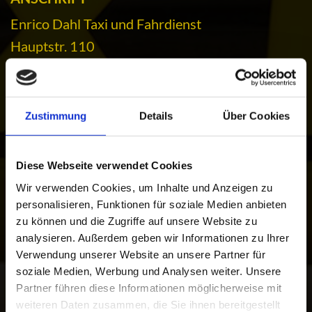
Enrico Dahl Taxi und Fahrdienst
Hauptstr. 110
17459 Koserow
Zustimmung
Details
Über Cookies
KONTAKTDATEN
Telefon:
(038375) 20207
Diese Webseite verwendet Cookies
Telefax: 038375/24734
Wir verwenden Cookies, um Inhalte und Anzeigen zu
E-Mail:
info@taxi-dahl-koserow.de
personalisieren, Funktionen für soziale Medien anbieten
zu können und die Zugriffe auf unsere Website zu
Unser Kontaktformular
analysieren. Außerdem geben wir Informationen zu Ihrer
Verwendung unserer Website an unsere Partner für
soziale Medien, Werbung und Analysen weiter. Unsere
Vor- & Nachname
Partner führen diese Informationen möglicherweise mit
weiteren Daten zusammen, die Sie ihnen bereitgestellt