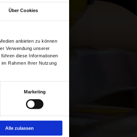
Über Cookies
Chemotherapie etc.
nkenkassen
 Medien anbieten zu können
ntlassungen,
hrer Verwendung unserer
 führen diese Informationen
ie im Rahmen Ihrer Nutzung
Marketing
Alle zulassen