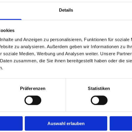
Details
Fahrten zur Bestrahlung, Dialyse, 
Krankenkassenfahrten für alle Kra
Cookies
nhalte und Anzeigen zu personalisieren, Funktionen für soziale
Krankenhaus- Einweisungen und -e
Website zu analysieren. Außerdem geben wir Informationen zu I
r soziale Medien, Werbung und Analysen weiter. Unsere Partner
Schülerfahrten
 Daten zusammen, die Sie ihnen bereitgestellt haben oder die s
n.
Einkaufsfahrten
Präferenzen
Statistiken
Flughafentransfer
Großraumtaxi
Auswahl erlauben
Fahrten zur und von der REHA